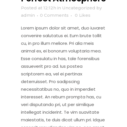
Posted at 12:12h
in
Uncategorized
by
admin
0 Comments
0
Likes
Lorem ipsum dolor sit amet, duo iuvaret
convenire salutatus ei. Eum brute tollit
cu, in pro illum meliore. Pri alia meis
animal ex, ei bonorum voluptaria mea.
Esse consulatu in has, tale forensibus
assueverit pro ad. Ius postea
scriptorem ea, vel ei pertinax
deterruisset. Pro sadipscing
necessitatibus no, quo in imperdiet
interesset. An rebum prompta has, cu
veri disputando pri, ut per similique
intellegat inciderint. Te vim suavitate
maiestatis, te duis dicat ullum pri. Idque